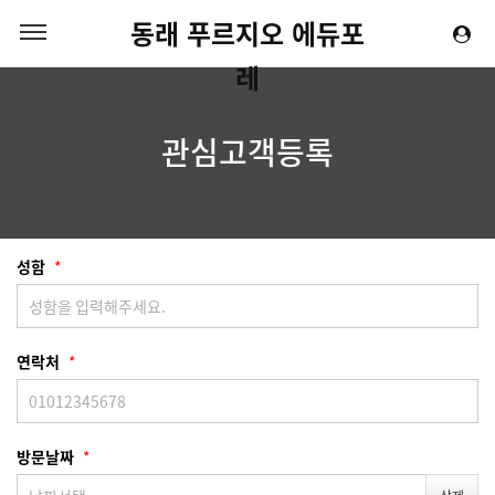
동래 푸르지오 에듀포
레
관심고객등록
성함
*
연락처
*
방문날짜
*