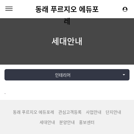
동래 푸르지오 에듀포
레
세대안내
인테리어
.
동래 푸르지오 에듀포레
관심고객등록
사업안내
단지안내
세대안내
분양안내
홍보센터